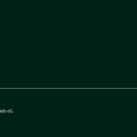
ado eG
.