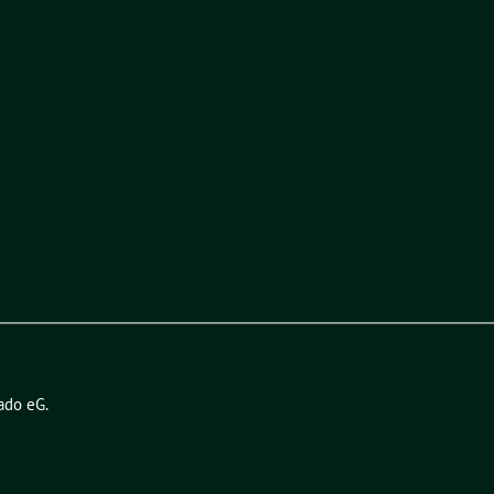
ado eG
.